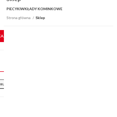
PIECYKI
WKŁADY KOMINKOWE
Sprawdź produkty
Strona główna
Sklep
KAJ
TRUJ