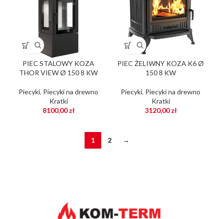
PIEC STALOWY KOZA
PIEC ŻELIWNY KOZA K6 Ø
THOR VIEW Ø 150 8 KW
150 8 KW
Piecyki
,
Piecyki na drewno
Piecyki
,
Piecyki na drewno
Kratki
Kratki
8100,00
zł
3120,00
zł
1
2
→